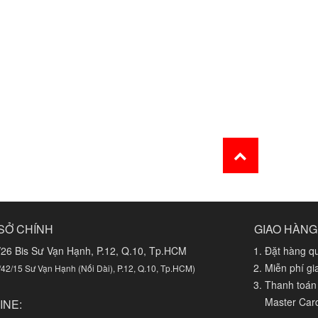
SỞ CHÍNH
GIAO HÀNG
/26 Bis Sư Vạn Hạnh, P.12, Q.10, Tp.HCM
Đặt hàng qu
Miễn phí g
/42/15 Sư Vạn Hạnh (Nối Dài), P.12, Q.10, Tp.HCM)
Thanh toán 
Master Car
INE: