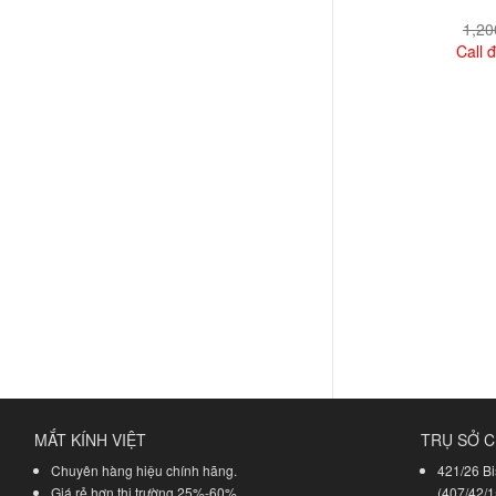
1,2
Call đ
Xem
MẮT KÍNH VIỆT
TRỤ SỞ C
Chuyên hàng hiệu chính hãng.
421/26 Bi
Giá rẻ hơn thị trường 25%-60%.
(407/42/1