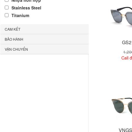
Nhựa hỗn hợp
Stainless Steel
Titanium
CAM KẾT
BẢO HÀNH
GS2
VẬN CHUYỂN
1,2
Call đ
Xem
VNGS