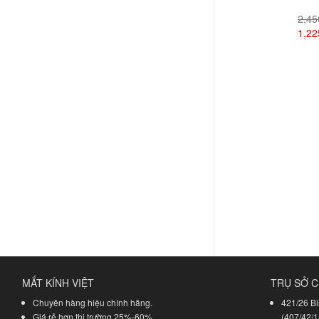
2,4
1,2
Xem
MẮT KÍNH VIỆT
TRỤ SỞ C
Chuyên hàng hiệu chính hãng.
421/26 Bi
Giá rẻ hơn thị trường 25%-60%.
(407/42/1