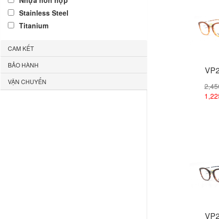
Nhựa hỗn hợp
Stainless Steel
Titanium
CAM KẾT
BẢO HÀNH
VP2
VẬN CHUYỂN
2,4
1,2
Xem
VP2