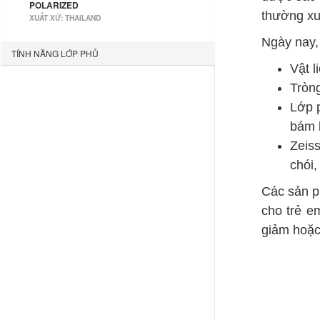
POLARIZED
thường xuy
XUẤT XỨ: THAILAND
Ngày nay, 
TÍNH NĂNG LỚP PHỦ
Vật l
Tròng
Lớp p
bám b
Zeiss
chói,
Các sản p
cho trẻ em
giảm hoặc 