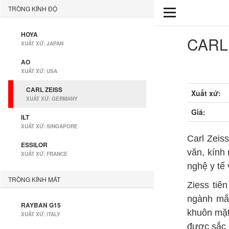
TRÒNG KÍNH ĐỘ
HOYA
CARL
XUẤT XỨ: JAPAN
AO
XUẤT XỨ: USA
CARL ZEISS
Xuất xứ:
XUẤT XỨ: GERMANY
Giá:
ILT
XUẤT XỨ: SINGAPORE
Carl Zeiss
ESSILOR
văn, kính
XUẤT XỨ: FRANCE
nghệ y tế 
TRÒNG KÍNH MÁT
Ziess tiê
ngành mắt
RAYBAN G15
khuôn mặt
XUẤT XỨ: ITALY
được sắc s