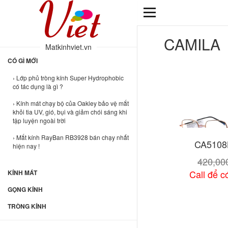
TÙY CHỌN
CAMILA
Matkinhviet.vn
A-Z
Mới nhất
CÓ GÌ MỚI
Nam
Nữ
› Lớp phủ tròng kính Super Hydrophobic
Trên 5 triệu
có tác dụng là gì ?
Từ 5 triệu - 2 triệu
› Kính mát chạy bộ của Oakley bảo vệ mắt
Từ 2 triệu - 1 triệu
khỏi tia UV, gió, bụi và giảm chói sáng khi
tập luyện ngoài trời
Dưới 1 triệu
› Mắt kính RayBan RB3928 bán chạy nhất
CA5108
hiện nay !
Aluminum
420,0
Carbon
Call để có
KÍNH MÁT
Handmade
Hợp kim
GỌNG KÍNH
Lake vàng
TRÒNG KÍNH
Xem chi
Nhựa Acetate