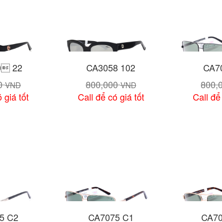
0 22
CA3058 102
CA7
00
800,000
800,
VND
VND
 giá tốt
Call để có giá tốt
Call để
 tiết
Xem chi tiết
Xem 
5 C2
CA7075 C1
CA70