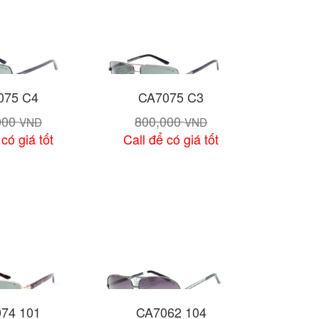
075 C4
CA7075 C3
000
800,000
VND
VND
 có giá tốt
Call để có giá tốt
chi tiết
Xem chi tiết
74 101
CA7062 104