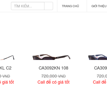
TRANG CHỦ
GIỚI THIỆ
KL C2
CA3092KN 108
CA309
00
720,000
720,
VND
VND
 giá tốt
Call để có giá tốt
Call để
 tiết
Xem chi tiết
Xem 