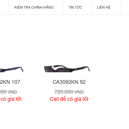
U
KIỂM TRA CHÍNH HÃNG
TIN TỨC
LIÊN HỆ
2KN 107
CA3092KN 92
000
720,000
VND
VND
 có giá tốt
Call để có giá tốt
chi tiết
Xem chi tiết