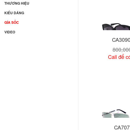
Nhựa hỗn hợp
THƯƠNG HIỆU
Stainless Steel
KIỂU DÁNG
Titanium
GÍA SỐC
CAM KẾT
VIDEO
CA309
BẢO HÀNH
800,0
VẬN CHUYỂN
Call để có
Xem chi
CA707