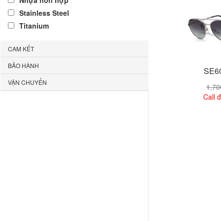
Nhựa hỗn hợp
Stainless Steel
Titanium
CAM KẾT
BẢO HÀNH
SE6
VẬN CHUYỂN
1,7
Call đ
Xem