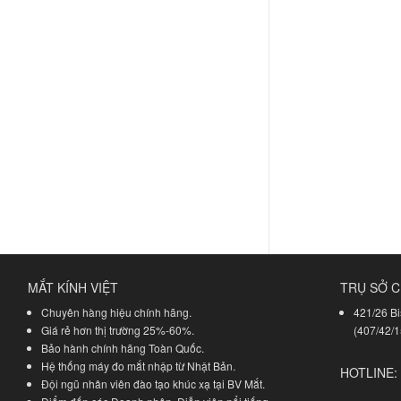
MẮT KÍNH VIỆT
TRỤ SỞ C
Chuyên hàng hiệu chính hãng.
421/26 Bi
Giá rẻ hơn thị trường 25%-60%.
(407/42/1
Bảo hành chính hãng Toàn Quốc.
Hệ thống máy đo mắt nhập từ Nhật Bản.
HOTLINE:
Đội ngũ nhân viên đào tạo khúc xạ tại BV Mắt.