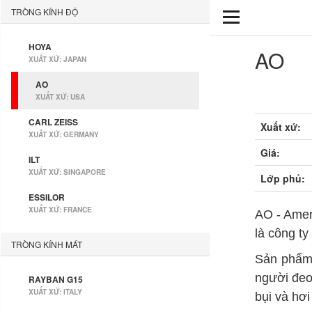
TRÒNG KÍNH ĐỘ
HOYA
AO
XUẤT XỨ: JAPAN
AO
XUẤT XỨ: USA
CARL ZEISS
Xuất xứ:
XUẤT XỨ: GERMANY
Giá:
ILT
XUẤT XỨ: SINGAPORE
Lớp phủ:
ESSILOR
XUẤT XỨ: FRANCE
AO - Amer
là công ty
TRÒNG KÍNH MÁT
Sản phẩm 
người đeo
RAYBAN G15
XUẤT XỨ: ITALY
bụi và hơ