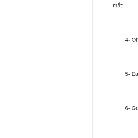
mắt:
4- Of
5- Ea
6- Go