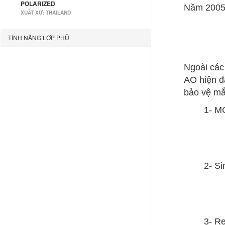
POLARIZED
Năm 2005,
XUẤT XỨ: THAILAND
TÍNH NĂNG LỚP PHỦ
Ngoài các
AO hiện đ
bảo vệ mắ
1- MC
2- Si
3- Re