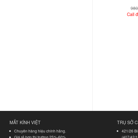
980
Call đ
Xem
MẮT KÍNH VIỆT
TRỤ SỞ C
Chuyên hàng hiệu chính hãng.
421/26 Bi
Giá rẻ hơn thị trường 25%-60%.
(407/42/1