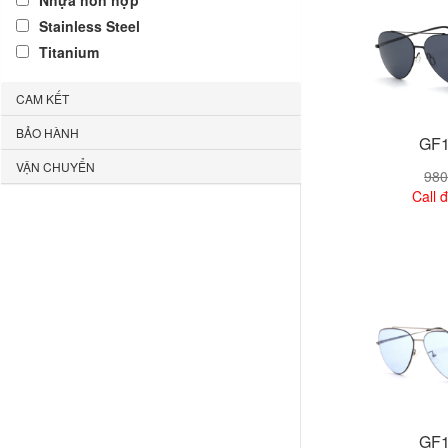
Nhựa hỗn hợp
Stainless Steel
Titanium
CAM KẾT
BẢO HÀNH
GF1
VẬN CHUYỂN
980
Call đ
Xem
GF1