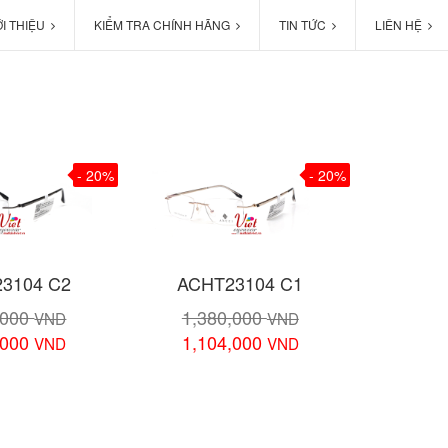
ỚI THIỆU
KIỂM TRA CHÍNH HÃNG
TIN TỨC
LIÊN HỆ
- 20%
- 20%
3104 C2
ACHT23104 C1
,000
1,380,000
VND
VND
,000
1,104,000
VND
VND
chi tiết
Xem chi tiết