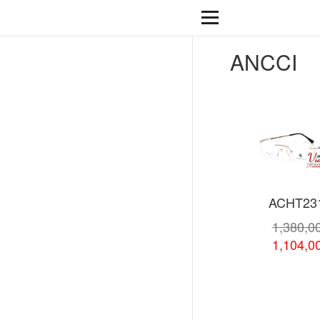
ANCCI
ACHT23
1,380,0
1,104,0
Xem chi