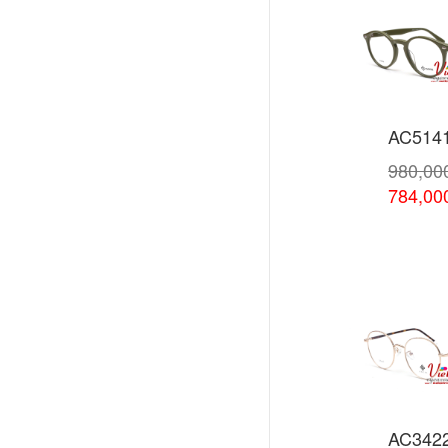
AC514
980,0
784,0
Xem chi
AC342