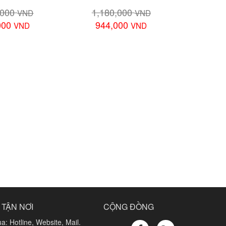
,000
1,180,000
VND
VND
000
944,000
VND
VND
chi tiết
Xem chi tiết
 TẬN NƠI
CỘNG ĐỒNG
a: Hotline, Website, Mail.