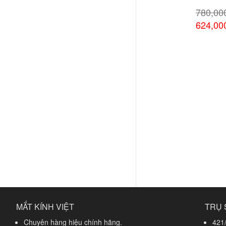
780,0
624,0
Xem chi
MẮT KÍNH VIỆT
TRỤ 
Chuyên hàng hiệu chính hãng.
421