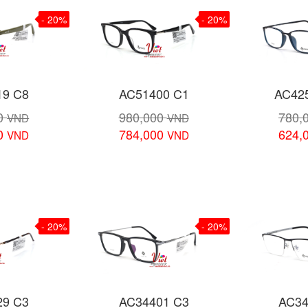
- 20%
- 20%
19 C8
AC51400 C1
AC42
00
980,000
780,
VND
VND
00
784,000
624,
VND
VND
 tiết
Xem chi tiết
Xem 
- 20%
- 20%
29 C3
AC34401 C3
AC34