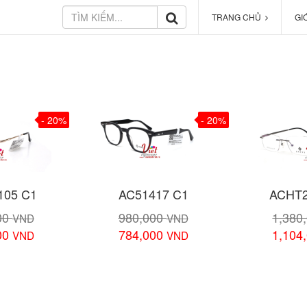
TRANG CHỦ
GI
- 20%
- 20%
105 C1
AC51417 C1
ACHT2
00
980,000
1,380
VND
VND
00
784,000
1,104
VND
VND
 tiết
Xem chi tiết
Xem 