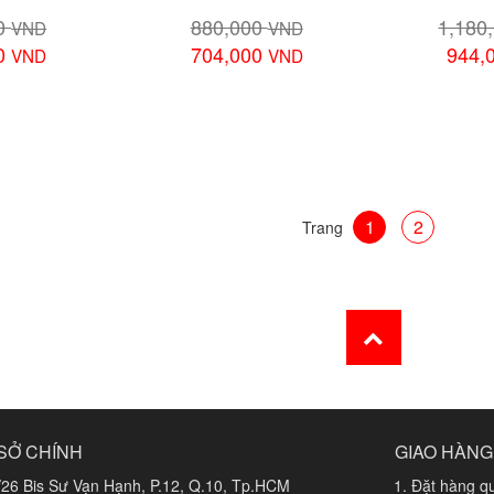
00
880,000
1,180
VND
VND
00
704,000
944,
VND
VND
 tiết
Xem chi tiết
Xem 
1
2
Trang
SỞ CHÍNH
GIAO HÀNG
/26 Bis Sư Vạn Hạnh, P.12, Q.10, Tp.HCM
Đặt hàng qu