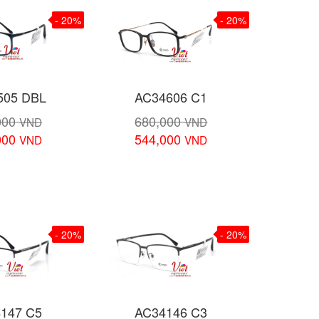
- 20%
- 20%
505 DBL
AC34606 C1
000
680,000
VND
VND
000
544,000
VND
VND
chi tiết
Xem chi tiết
- 20%
- 20%
147 C5
AC34146 C3