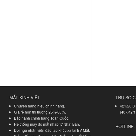
MẮT KÍNH VIỆT
TRỤ SỞ C
Chuyên hàng hiệu chính hãng.
421/26 Bi
Giá rẻ hơn thị trường 25%-60%.
(407/42/1
Bảo hành chính hãng Toàn Quốc.
Hệ thống máy đo mắt nhập từ Nhật Bản.
HOTLINE:
Đội ngũ nhân viên đào tạo khúc xạ tại BV Mắt.