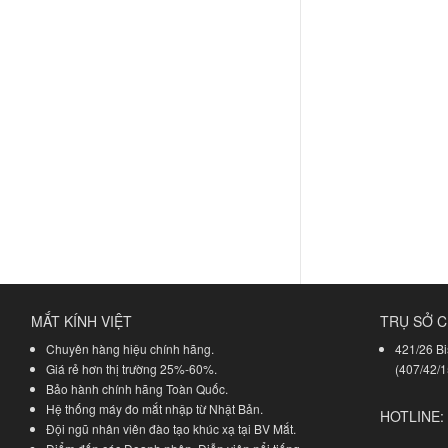
MẮT KÍNH VIỆT
TRỤ SỞ C
Chuyên hàng hiệu chính hãng.
421/26 Bi
Giá rẻ hơn thị trường 25%-60%.
(407/42/1
Bảo hành chính hãng Toàn Quốc.
Hệ thống máy đo mắt nhập từ Nhật Bản.
HOTLINE:
Đội ngũ nhân viên đào tạo khúc xạ tại BV Mắt.