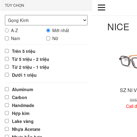
TÙY CHỌN
NICE
A-Z
Mới nhất
Nam
Nữ
Trên 5 triệu
Từ 5 triệu - 2 triệu
Từ 2 triệu - 1 triệu
Dưới 1 triệu
Aluminum
SZ NI 
Carbon
395
Handmade
Call đ
Hợp kim
Lake vàng
Xem
Nhựa Acetate