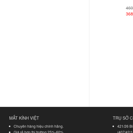
460
368
Xem
MẮT KÍNH VIỆT
TRỤ SỞ C
Chuyên hàng hiệu chính hãng.
421/26 Bi
Giá rẻ hơn thị trường 25%-60%.
(407/42/1