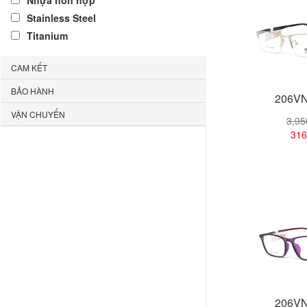
Nhựa hỗn hợp
Stainless Steel
Titanium
CAM KẾT
BẢO HÀNH
206VN
VẬN CHUYỂN
3,9
316
Xem
206VN