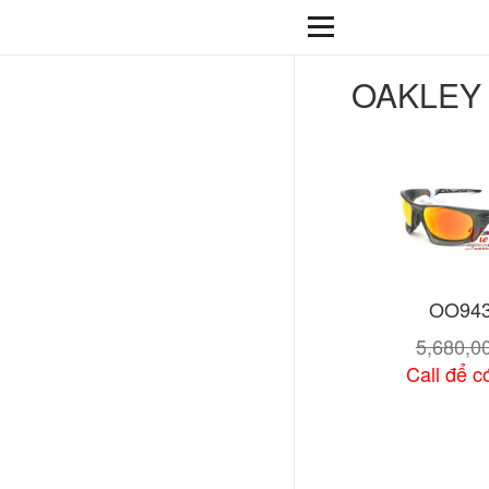
OAKLEY
OO943
5,680,0
Call để có
Xem chi