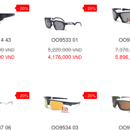
- 20%
- 20%
4 43
OO9533 01
OO9
00
5,220,000
7,370
VND
VND
00
4,176,000
5,896
VND
VND
 tiết
Xem chi tiết
Xem 
- 20%
- 20%
7 06
OO9534 03
OO9