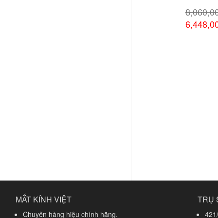
8,060,0
6,448,0
Xem chi
MẮT KÍNH VIỆT
TRỤ 
Chuyên hàng hiệu chính hãng.
421