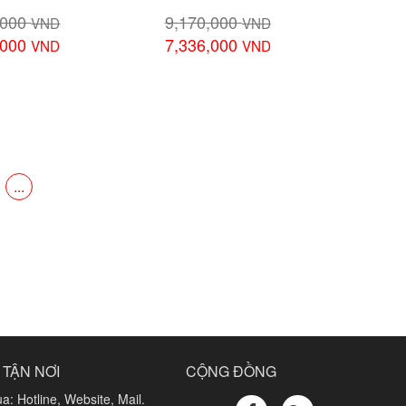
,000
9,170,000
VND
VND
,000
7,336,000
VND
VND
chi tiết
Xem chi tiết
...
 TẬN NƠI
CỘNG ĐỒNG
a: Hotline, Website, Mail.