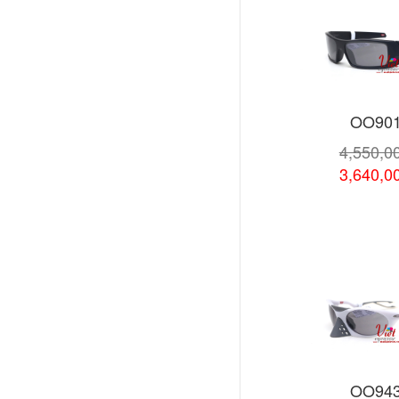
OO901
4,550,0
3,640,0
Xem chi
OO943