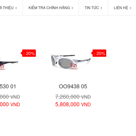
ỚI THIỆU
KIỂM TRA CHÍNH HÃNG
TIN TỨC
LIÊN HỆ
- 20%
- 20%
530 01
OO9438 05
,000
7,260,000
VND
VND
,000
5,808,000
VND
VND
chi tiết
Xem chi tiết