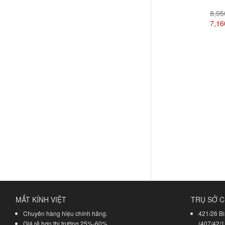
8,9
7,1
Xem
MẮT KÍNH VIỆT
TRỤ SỞ C
Chuyên hàng hiệu chính hãng.
421/26 Bi
Giá rẻ hơn thị trường 25%-60%.
(407/42/1