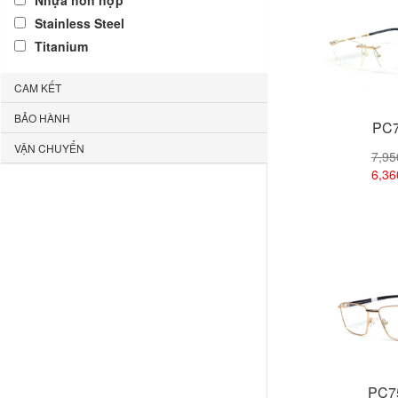
Nhựa hỗn hợp
Stainless Steel
Titanium
CAM KẾT
BẢO HÀNH
PC7
VẬN CHUYỂN
7,9
6,3
Xem
PC7